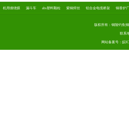
机用缠绕膜
漏斗车
abs塑料颗粒
紫铜焊丝
铝合金电缆桥架
铜香炉
版权所有：铜陵钓鱼|铜
联系
网站备案号：皖ICP